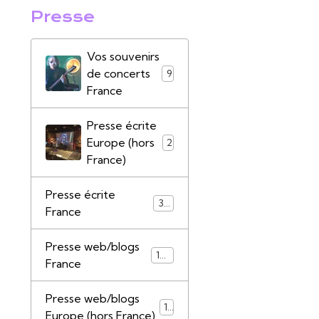
Presse
Vos souvenirs
de concerts
9
France
Presse écrite
Europe (hors
2
France)
Presse écrite
39
France
Presse web/blogs
147
France
Presse web/blogs
17
Europe (hors France)