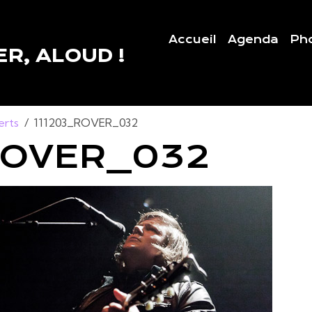
Accueil
Agenda
Ph
R, ALOUD !
erts
111203_ROVER_032
ROVER_032