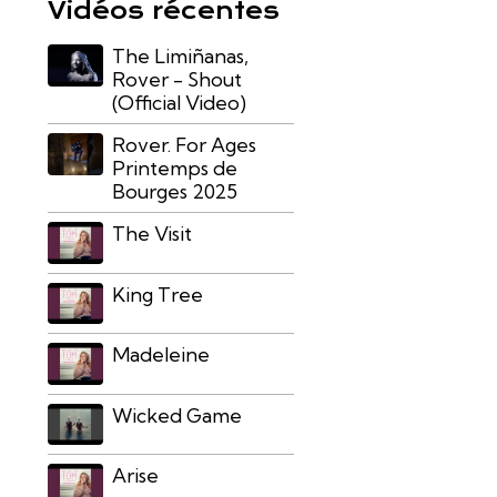
Vidéos récentes
The Limiñanas,
Rover - Shout
(Official Video)
Rover. For Ages
Printemps de
Bourges 2025
The Visit
King Tree
Madeleine
Wicked Game
Arise