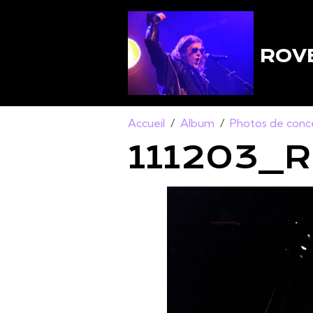
ROVE
Accueil
Album
Photos de conc
111203_