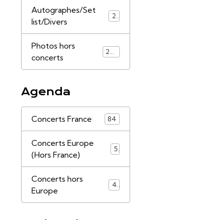
Autographes/Set
21
list/Divers
Photos hors
253
concerts
Agenda
Concerts France
84
Concerts Europe
5
(Hors France)
Concerts hors
4
Europe