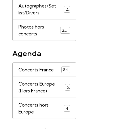
Autographes/Set
21
list/Divers
Photos hors
253
concerts
Agenda
Concerts France
84
Concerts Europe
5
(Hors France)
Concerts hors
4
Europe