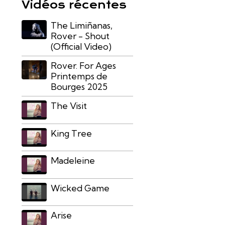
Vidéos récentes
The Limiñanas,
Rover - Shout
(Official Video)
Rover. For Ages
Printemps de
Bourges 2025
The Visit
King Tree
Madeleine
Wicked Game
Arise