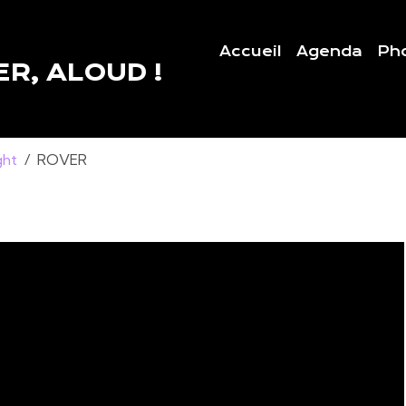
Accueil
Agenda
Ph
R, ALOUD !
ght
ROVER