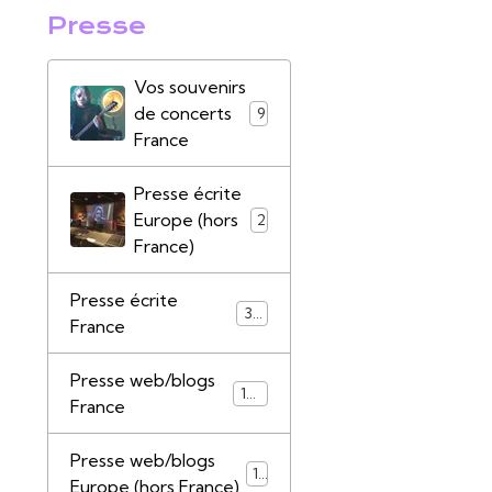
Presse
Vos souvenirs
de concerts
9
France
Presse écrite
Europe (hors
2
France)
Presse écrite
39
France
Presse web/blogs
147
France
Presse web/blogs
17
Europe (hors France)