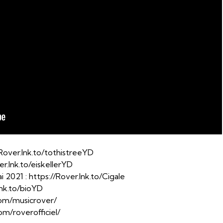
//Rover.lnk.to/tothistreeYD
ver.lnk.to/eiskellerYD
i 2021 : https://Rover.lnk.to/Cigale
lnk.to/bioYD
com/musicrover/
om/roverofficiel/