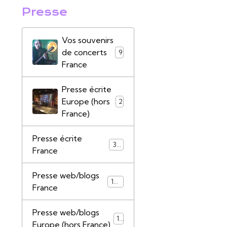
Presse
Vos souvenirs
de concerts
9
France
Presse écrite
Europe (hors
2
France)
Presse écrite
39
France
Presse web/blogs
147
France
Presse web/blogs
17
Europe (hors France)