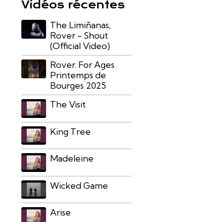
Vidéos récentes
The Limiñanas,
Rover - Shout
(Official Video)
Rover. For Ages
Printemps de
Bourges 2025
The Visit
King Tree
Madeleine
Wicked Game
Arise