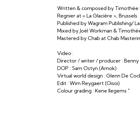
Written & composed by Timothée 
Regnier at « La Glacière », Brussels.
Published by Wagram Publishing/ La
Mixed by Joël Workman & Timothée R
Mastered by Chab at Chab Mastering
Video :
Director / writer / producer : Benn
DOP : Sam Ostyn (Amok)
Virtual world design : Glenn De Cock
Edit : Wim Reygaert (Oisoi)
Colour grading : Kene Ilegems "