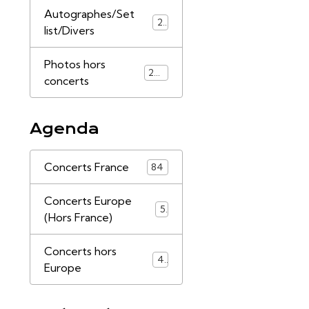
Autographes/Set
21
list/Divers
Photos hors
253
concerts
Agenda
Concerts France
84
Concerts Europe
5
(Hors France)
Concerts hors
4
Europe