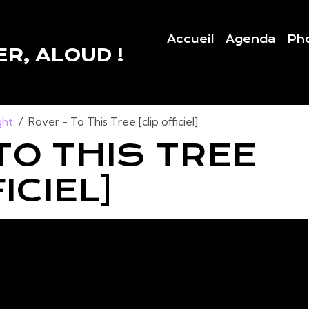
Accueil
Agenda
Ph
R, ALOUD !
ght
Rover - To This Tree [clip officiel]
TO THIS TREE
ICIEL]