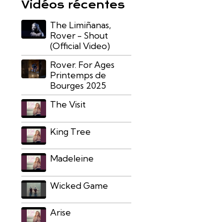
Vidéos récentes
The Limiñanas,
Rover - Shout
(Official Video)
Rover. For Ages
Printemps de
Bourges 2025
The Visit
King Tree
Madeleine
Wicked Game
Arise