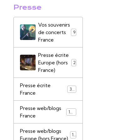
Presse
Vos souvenirs
de concerts
9
France
Presse écrite
Europe (hors
2
France)
Presse écrite
39
France
Presse web/blogs
147
France
Presse web/blogs
17
Europe (hors France)