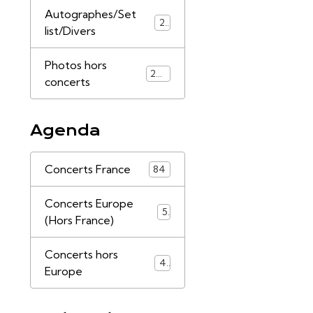
Autographes/Set
21
list/Divers
Photos hors
253
concerts
Agenda
Concerts France
84
Concerts Europe
5
(Hors France)
Concerts hors
4
Europe