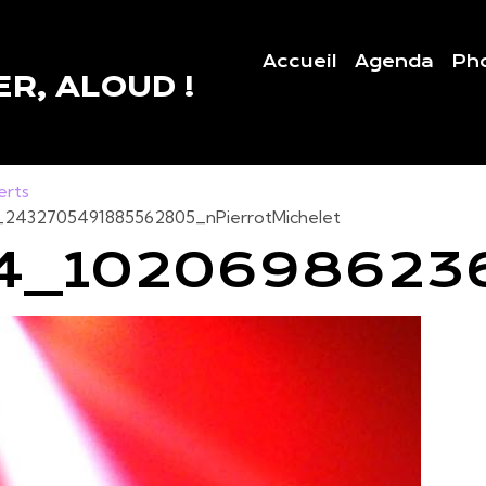
Accueil
Agenda
Ph
R, ALOUD !
erts
2432705491885562805_nPierrotMichelet
4_1020698623