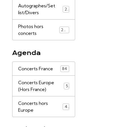
Autographes/Set
21
list/Divers
Photos hors
253
concerts
Agenda
Concerts France
84
Concerts Europe
5
(Hors France)
Concerts hors
4
Europe