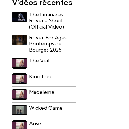
Vidéos récentes
The Limiñanas,
Rover - Shout
(Official Video)
Rover. For Ages
Printemps de
Bourges 2025
The Visit
King Tree
Madeleine
Wicked Game
Arise