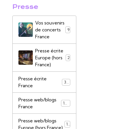
Presse
Vos souvenirs
de concerts
9
France
Presse écrite
Europe (hors
2
France)
Presse écrite
39
France
Presse web/blogs
147
France
Presse web/blogs
17
Europe (hors France)