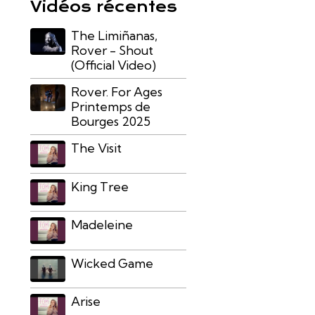
Vidéos récentes
The Limiñanas,
Rover - Shout
(Official Video)
Rover. For Ages
Printemps de
Bourges 2025
The Visit
King Tree
Madeleine
Wicked Game
Arise