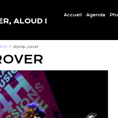
Accueil
Agenda
Ph
R, ALOUD !
erts
olymp_rover
ROVER