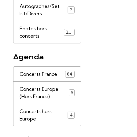
Autographes/Set
21
list/Divers
Photos hors
253
concerts
Agenda
Concerts France
84
Concerts Europe
5
(Hors France)
Concerts hors
4
Europe