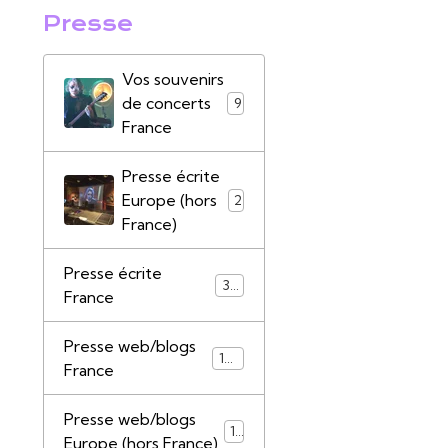
Presse
Vos souvenirs
de concerts
9
France
Presse écrite
Europe (hors
2
France)
Presse écrite
39
France
Presse web/blogs
147
France
Presse web/blogs
17
Europe (hors France)