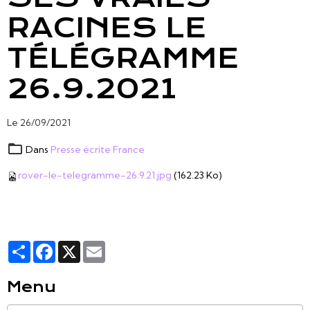
RACINES LE
TÉLÉGRAMME
26.9.2021
Le 26/09/2021
Dans
Presse écrite France
rover-le-telegramme-26.9.21.jpg
(162.23 Ko)
Partager
Facebook
X
Email
Menu