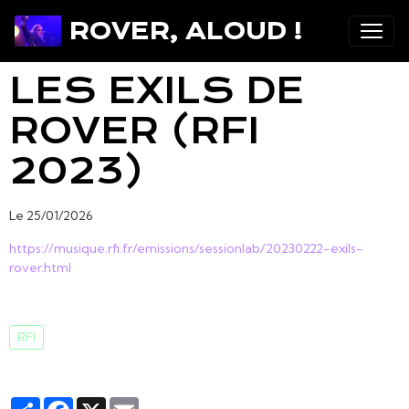
ROVER, ALOUD !
LES EXILS DE
ROVER (RFI
2023)
Le 25/01/2026
https://musique.rfi.fr/emissions/sessionlab/20230222-exils-
rover.html
RFI
Partager
Facebook
X
Email