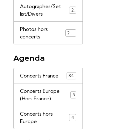
Autographes/Set
21
list/Divers
Photos hors
253
concerts
Agenda
Concerts France
84
Concerts Europe
5
(Hors France)
Concerts hors
4
Europe