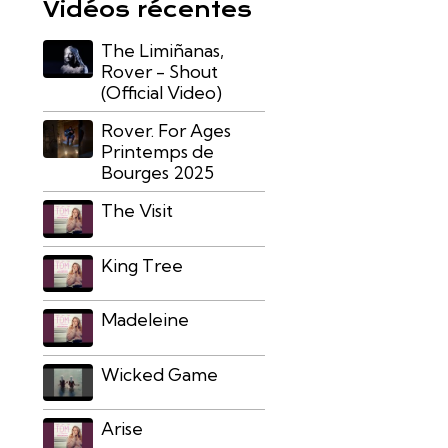
Vidéos récentes
The Limiñanas,
Rover - Shout
(Official Video)
Rover. For Ages
Printemps de
Bourges 2025
The Visit
King Tree
Madeleine
Wicked Game
Arise