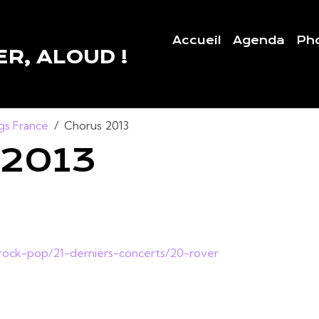
Accueil
Agenda
Ph
R, ALOUD !
gs France
Chorus 2013
2013
/rock-pop/21-derniers-concerts/20-rover