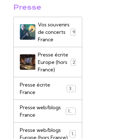
Presse
Vos souvenirs
de concerts
9
France
Presse écrite
Europe (hors
2
France)
Presse écrite
39
France
Presse web/blogs
147
France
Presse web/blogs
17
Europe (hors France)