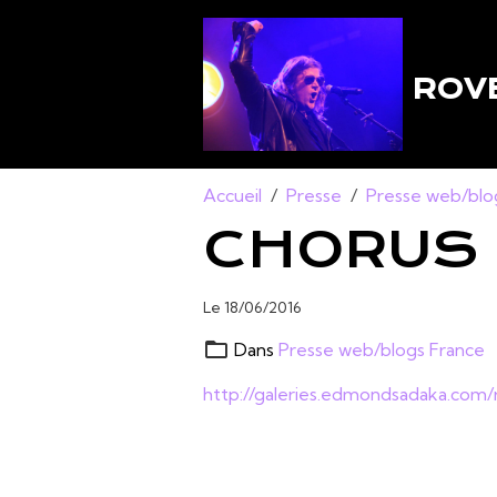
ROVE
Accueil
Presse
Presse web/blo
CHORUS 
Le 18/06/2016
Dans
Presse web/blogs France
http://galeries.edmondsadaka.com