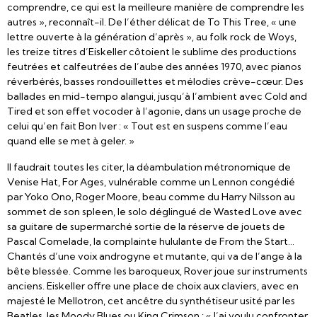
comprendre, ce qui est la meilleure manière de comprendre les
autres », reconnaît-il. De l’éther délicat de To This Tree, « une
lettre ouverte à la génération d’après », au folk rock de Woys,
les treize titres d’Eiskeller côtoient le sublime des productions
feutrées et calfeutrées de l’aube des années 1970, avec pianos
réverbérés, basses rondouillettes et mélodies crève-cœur. Des
ballades en mid-tempo alangui, jusqu’à l’ambient avec Cold and
Tired et son effet vocoder à l’agonie, dans un usage proche de
celui qu’en fait Bon Iver : « Tout est en suspens comme l’eau
quand elle se met à geler. »
Il faudrait toutes les citer, la déambulation métronomique de
Venise Hat, For Ages, vulnérable comme un Lennon congédié
par Yoko Ono, Roger Moore, beau comme du Harry Nilsson au
sommet de son spleen, le solo déglingué de Wasted Love avec
sa guitare de supermarché sortie de la réserve de jouets de
Pascal Comelade, la complainte hululante de From the Start…
Chantés d’une voix androgyne et mutante, qui va de l’ange à la
bête blessée. Comme les baroqueux, Rover joue sur instruments
anciens. Eiskeller offre une place de choix aux claviers, avec en
majesté le Mellotron, cet ancêtre du synthétiseur usité par les
Beatles, les Moody Blues ou King Crimson : « J’ai voulu confronter