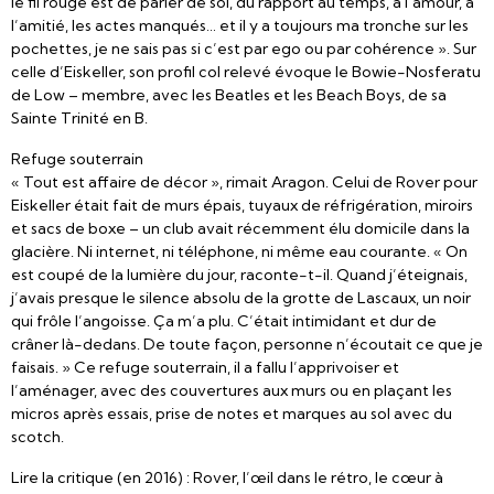
le fil rouge est de parler de soi, du rapport au temps, à l’amour, à
l’amitié, les actes manqués… et il y a toujours ma tronche sur les
pochettes, je ne sais pas si c’est par ego ou par cohérence ». Sur
celle d’Eiskeller, son profil col relevé évoque le Bowie-Nosferatu
de Low – membre, avec les Beatles et les Beach Boys, de sa
Sainte Trinité en B.
Refuge souterrain
« Tout est affaire de décor », rimait Aragon. Celui de Rover pour
Eiskeller était fait de murs épais, tuyaux de réfrigération, miroirs
et sacs de boxe – un club avait récemment élu domicile dans la
glacière. Ni internet, ni téléphone, ni même eau courante. « On
est coupé de la lumière du jour, raconte-t-il. Quand j’éteignais,
j’avais presque le silence absolu de la grotte de Lascaux, un noir
qui frôle l’angoisse. Ça m’a plu. C’était intimidant et dur de
crâner là-dedans. De toute façon, personne n’écoutait ce que je
faisais. » Ce refuge souterrain, il a fallu l’apprivoiser et
l’aménager, avec des couvertures aux murs ou en plaçant les
micros après essais, prise de notes et marques au sol avec du
scotch.
Lire la critique (en 2016) : Rover, l’œil dans le rétro, le cœur à