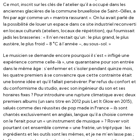
Ce mot, inscrit sur les clés de l’atelier qu’il a occupé dans les
anciennes glacières de la commune bruxelloise de Saint-Gilles, a
fini par agir comme un « mantra rassurant ». On lui avait parlé de
la possibilité de louer un espace dans ce site industriel reconverti
en locaux culturels (ateliers, locaux de répétition), qui fournissait
jadis les brasseries : « Il n’en restait qu’un : le plus grand, le plus
austère, le plus froid – 8 °C à l’année –, au sous-sol. »
Le musicien se demande encore pourquoi il s’est « infligé une
expérience comme celle-là », une quarantaine pour son entrée
dans le même âge : s’enfermer et s’isoler pendant quinze mois,
les quatre premiers à se convaincre que cette contrainte était
une bonne idée et qu’il fallait persévérer. Par refus du confort et
du conformisme du studio, avec son ingénieur du son et ses
horaires fixes ? Pour introduire une rupture climatique avec deux
premiers albums (un sans titre en 2012 puis Let It Glow en 2015),
salués comme des réussites de pop made in France – ils sont
chantés exclusivement en anglais, langue qu’il a choisie comme
on le ferait pour un « un instrument de musique » ? Rover voit
pourtant cet ensemble comme « une fratrie, un triptyque : les
ingrédients et les outils sont les mêmes, et je ne m’en lasse pas ;