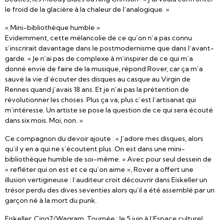
le froid de la glacière à la chaleur de l’analogique. »
« Mini-bibliothèque humble »
Evidemment, cette mélancolie de ce qu’on n’a pas connu
s’inscrirait davantage dans le postmodernisme que dans l’avant-
garde. « Je n’ai pas de complexe à m’inspirer de ce qui m’a
donné envie de faire de la musique, répond Rover, car ça m’a
sauvé la vie d’écouter des disques au casque au Virgin de
Rennes quand j’avais 18 ans. Et je n’ai pas la prétention de
révolutionner les choses. Plus ça va, plus c’est l’artisanat qui
m’intéresse. Un artiste se pose la question de ce qui sera écouté
dans six mois. Moi, non. »
Ce compagnon du devoir ajoute : « J’adore mes disques, alors
qu’il y en a qui ne s’écoutent plus. On est dans une mini-
bibliothèque humble de soi-même. » Avec pour seul dessein de
« refléter qui on est et ce qu’on aime », Rover a offert une
illusion vertigineuse : l’auditeur croit découvrir dans Eiskeller un
trésor perdu des dives seventies alors qu’il a été assemblé par un
garçon né à la mort du punk.
Eiskeller, Cinq7/Wagram. Tournée : le 5 juin à l’Espace culturel