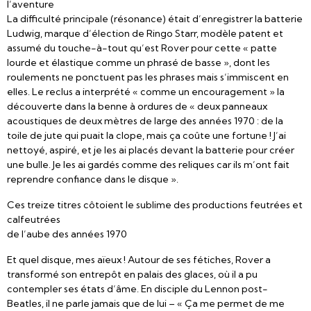
l’aventure
La difficulté principale (résonance) était d’enregistrer la batterie
Ludwig, marque d’élection de Ringo Starr, modèle patent et
assumé du touche-à-tout qu’est Rover pour cette « patte
lourde et élastique comme un phrasé de basse », dont les
roulements ne ponctuent pas les phrases mais s’immiscent en
elles. Le reclus a interprété « comme un encouragement » la
découverte dans la benne à ordures de « deux panneaux
acoustiques de deux mètres de large des années 1970 : de la
toile de jute qui puait la clope, mais ça coûte une fortune ! J’ai
nettoyé, aspiré, et je les ai placés devant la batterie pour créer
une bulle. Je les ai gardés comme des reliques car ils m’ont fait
reprendre confiance dans le disque ».
Ces treize titres côtoient le sublime des productions feutrées et
calfeutrées
de l’aube des années 1970
Et quel disque, mes aïeux ! Autour de ses fétiches, Rover a
transformé son entrepôt en palais des glaces, où il a pu
contempler ses états d’âme. En disciple du Lennon post-
Beatles, il ne parle jamais que de lui – « Ça me permet de me