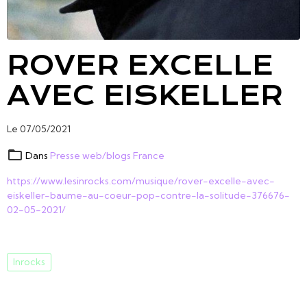
ROVER EXCELLE
AVEC EISKELLER
Le 07/05/2021
Dans
Presse web/blogs France
https://www.lesinrocks.com/musique/rover-excelle-avec-
eiskeller-baume-au-coeur-pop-contre-la-solitude-376676-
02-05-2021/
Inrocks