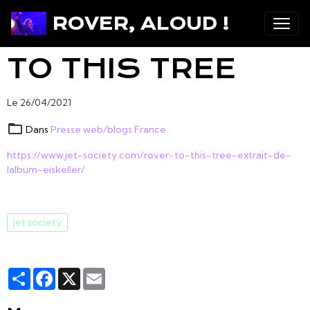
ROVER, ALOUD !
TO THIS TREE
Le 26/04/2021
Dans
Presse web/blogs France
https://www.jet-society.com/rover-to-this-tree-extrait-de-
lalbum-eiskeller/
jet society
Partager
Facebook
X
Email