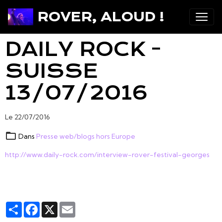
ROVER, ALOUD !
DAILY ROCK -
SUISSE
13/07/2016
Le 22/07/2016
Dans
Presse web/blogs hors Europe
http://www.daily-rock.com/interview-rover-festival-georges
Partager
Facebook
X
Email