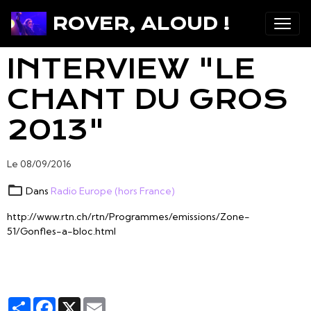
ROVER, ALOUD !
INTERVIEW "LE
CHANT DU GROS
2013"
Le 08/09/2016
Dans
Radio Europe (hors France)
http://www.rtn.ch/rtn/Programmes/emissions/Zone-
51/Gonfles-a-bloc.html
Partager
Facebook
X
Email