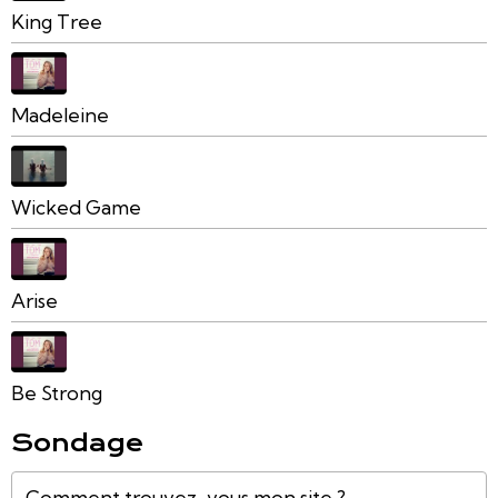
King Tree
Madeleine
Wicked Game
Arise
Be Strong
Sondage
Comment trouvez-vous mon site ?