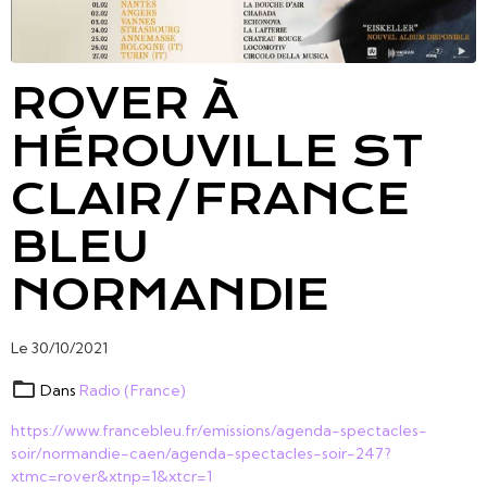
ROVER À
HÉROUVILLE ST
CLAIR/FRANCE
BLEU
NORMANDIE
Le 30/10/2021
Dans
Radio (France)
https://www.francebleu.fr/emissions/agenda-spectacles-
soir/normandie-caen/agenda-spectacles-soir-247?
xtmc=rover&xtnp=1&xtcr=1