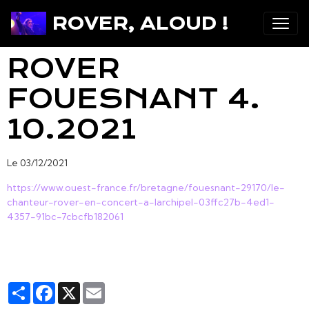
ROVER, ALOUD !
ROVER
FOUESNANT 4.
10.2021
Le 03/12/2021
https://www.ouest-france.fr/bretagne/fouesnant-29170/le-
chanteur-rover-en-concert-a-larchipel-03ffc27b-4ed1-
4357-91bc-7cbcfb182061
Partager
Facebook
X
Email