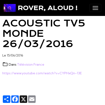
ROVER, ALOUD !
ACOUSTIC TV5
MONDE
26/03/2016
Le 15/06/2016
Dans
Télévision France
https://www.youtube.com/watch?v=CYPHxQn-13E
Partager
Facebook
X
Email