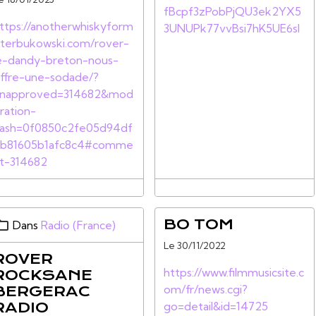
fBcpf3zPobPjQU3ek2YX5
ttps://anotherwhiskyform
3UNUPk77vvBsi7hK5UE6sl
sterbukowski.com/rover-
e-dandy-breton-nous-
ffre-une-sodade/?
napproved=314682&mod
ration-
ash=0f0850c2fe05d94df
b81605b1afc8c4#comme
t-314682
BO TOM
Dans
Radio (France)
Le 30/11/2022
ROVER
https://www.filmmusicsite.c
ROCKSANE
om/fr/news.cgi?
BERGERAC
RADIO
go=detail&id=14725