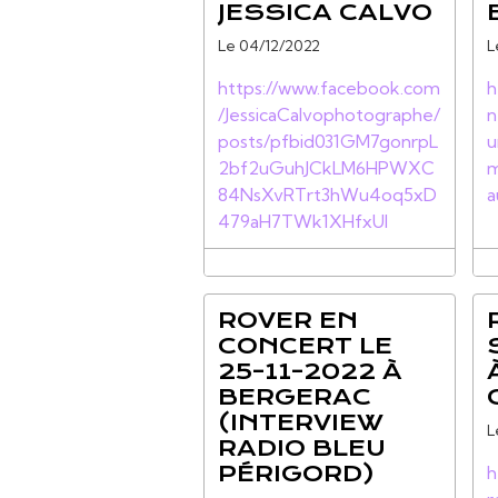
JESSICA CALVO
Le 04/12/2022
L
https://www.facebook.com
h
/JessicaCalvophotographe/
n
posts/pfbid031GM7gonrpL
u
2bf2uGuhJCkLM6HPWXC
m
84NsXvRTrt3hWu4oq5xD
a
479aH7TWk1XHfxUl
ROVER EN
CONCERT LE
25-11-2022 À
BERGERAC
(INTERVIEW
L
RADIO BLEU
PÉRIGORD)
h