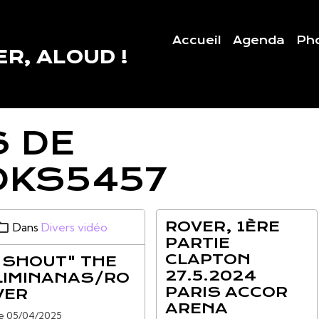
Accueil
Agenda
Ph
R, ALOUD !
S DE
OKS5457
ROVER, 1ÈRE
Dans
Divers vidéo
PARTIE
CLAPTON
"SHOUT" THE
27.5.2024
LIMINANAS/RO
PARIS ACCOR
VER
ARENA
e 05/04/2025