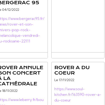
BERGERAC 95
e 04/12/2022
ttps://www.bergerac95.fr/
ews/rover-et-son-
nivers-pop-rock-
elancolique-vendredi-
u-rocksane-22111
ROVER ANNULE
ROVER A DU
SON CONCERT
COEUR
À LA
Le 17/11/2022
CATHÉDRALE
https://www.soul-
e 18/11/2022
kitchen.fr/163590-rover-a-
ttps://www.leberry.fr/bou
du-coeur