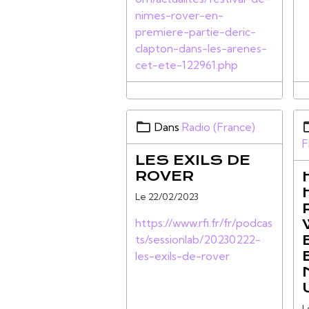
nimes-rover-en-
premiere-partie-deric-
clapton-dans-les-arenes-
cet-ete-122961.php
Dans
Radio (France)
F
LES EXILS DE
ROVER
Le 22/02/2023
https://www.rfi.fr/fr/podcas
ts/sessionlab/20230222-
les-exils-de-rover
L