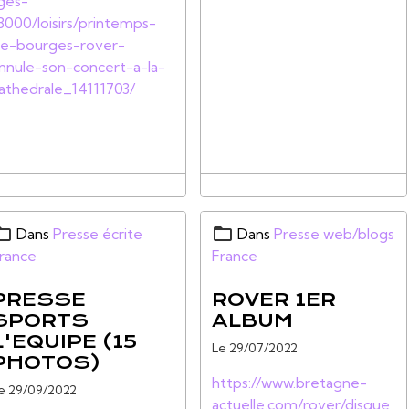
ges-
8000/loisirs/printemps-
e-bourges-rover-
nnule-son-concert-a-la-
athedrale_14111703/
Dans
Presse écrite
Dans
Presse web/blogs
rance
France
PRESSE
ROVER 1ER
SPORTS
ALBUM
L'EQUIPE (15
Le 29/07/2022
PHOTOS)
https://www.bretagne-
e 29/09/2022
actuelle.com/rover/disque