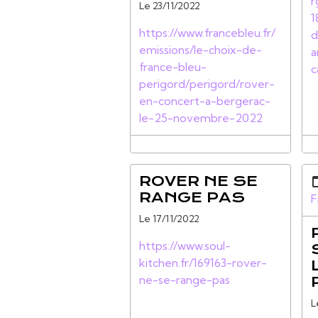
r
Le 23/11/2022
1
https://www.francebleu.fr/
d
emissions/le-choix-de-
a
france-bleu-
c
perigord/perigord/rover-
en-concert-a-bergerac-
le-25-novembre-2022
ROVER NE SE
RANGE PAS
F
Le 17/11/2022
https://www.soul-
kitchen.fr/169163-rover-
ne-se-range-pas
L