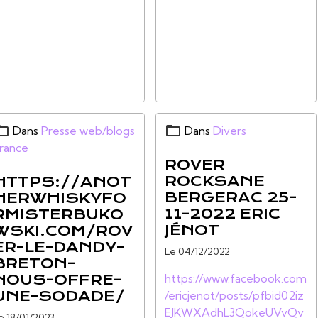
Dans
Presse web/blogs
Dans
Divers
rance
ROVER
ROCKSANE
HTTPS://ANOT
BERGERAC 25-
HERWHISKYFO
11-2022 ERIC
RMISTERBUKO
JÉNOT
WSKI.COM/ROV
ER-LE-DANDY-
Le 04/12/2022
BRETON-
NOUS-OFFRE-
https://www.facebook.com
UNE-SODADE/
/ericjenot/posts/pfbid02iz
EJKWXAdhL3QokeUVvQv
e 18/01/2023