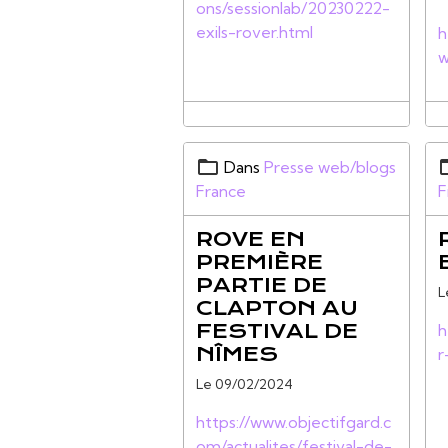
ons/sessionlab/20230222-
exils-rover.html
h
w
Dans
Presse web/blogs
France
F
ROVE EN
PREMIÈRE
PARTIE DE
L
CLAPTON AU
FESTIVAL DE
h
NÎMES
r
Le 09/02/2024
https://www.objectifgard.c
om/actualites/festival-de-