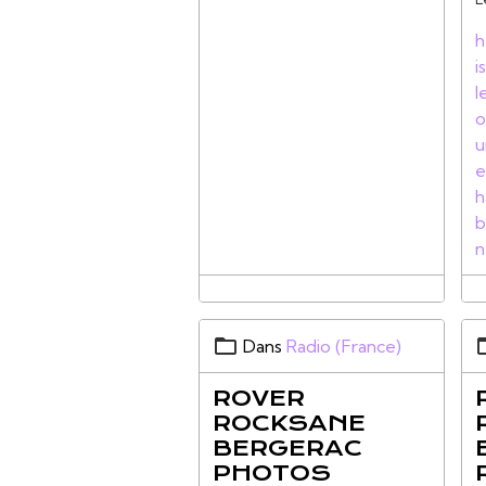
h
i
l
o
u
e
h
b
n
Dans
Radio (France)
ROVER
ROCKSANE
BERGERAC
PHOTOS