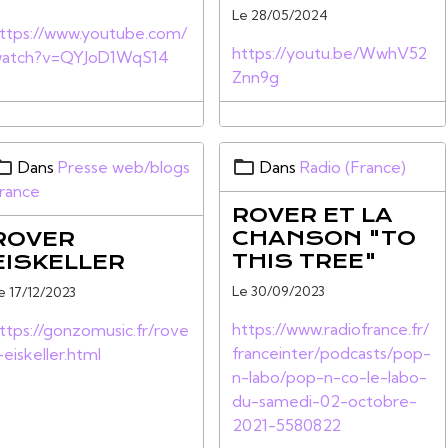
Le 28/05/2024
ttps://www.youtube.com/
https://youtu.be/WwhV52
atch?v=QYJoD1WqS14
Znn9g
Dans
Presse web/blogs
Dans
Radio (France)
rance
ROVER ET LA
CHANSON "TO
ROVER
THIS TREE"
EISKELLER
Le 30/09/2023
e 17/12/2023
https://www.radiofrance.fr/
ttps://gonzomusic.fr/rove
franceinter/podcasts/pop-
-eiskeller.html
n-labo/pop-n-co-le-labo-
du-samedi-02-octobre-
2021-5580822