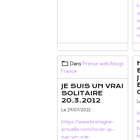
h
o
o
s
m
Dans
Presse web/blogs
France
JE SUIS UN VRAI
SOLITAIRE
20.3.2012
L
Le 29/07/2022
h
a
https://www.bretagne-
b
actuelle.com/rover-je-
b
suis-un-vrai-