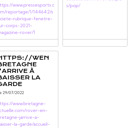
ttps://www.pressesports.c
s/pop/
m/reportage/1/144642/s
ciete-rubrique-fenetre-
ur-corps-2021-
agazine-rover/1
HTTPS://WEN
BRETAGNE
J'ARRIVE À
BAISSER LA
GARDE
e 29/07/2022
ttps://www.bretagne-
ctuelle.com/rover-en-
retagne-jarrive-a-
aisser-la-garde/accueil-