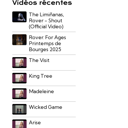
Vidéos récentes
The Limiñanas,
Rover - Shout
(Official Video)
Rover. For Ages
Printemps de
Bourges 2025
The Visit
King Tree
Madeleine
Wicked Game
Arise