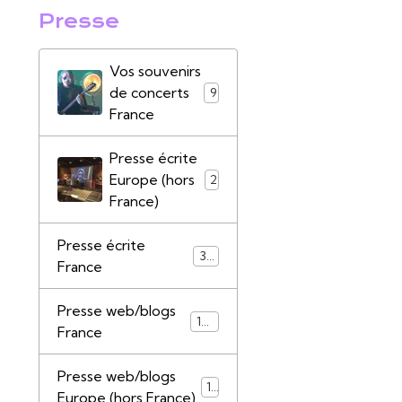
Presse
Vos souvenirs
de concerts
9
France
Presse écrite
Europe (hors
2
France)
Presse écrite
39
France
Presse web/blogs
147
France
Presse web/blogs
17
Europe (hors France)