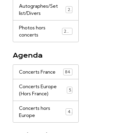
Autographes/Set
21
list/Divers
Photos hors
253
concerts
Agenda
Concerts France
84
Concerts Europe
5
(Hors France)
Concerts hors
4
Europe